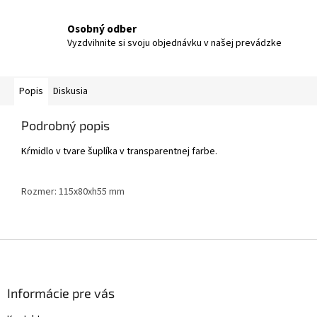
Osobný odber
Vyzdvihnite si svoju objednávku v našej prevádzke
Popis
Diskusia
Podrobný popis
Kŕmidlo v tvare šuplíka v transparentnej farbe.
Rozmer: 115x80xh55 mm
Z
á
p
ä
Informácie pre vás
t