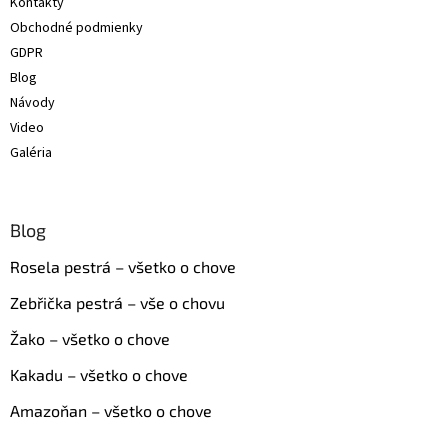
Kontakty
i
Obchodné podmienky
e
GDPR
Blog
Návody
Video
Galéria
Blog
Rosela pestrá – všetko o chove
Zebřička pestrá – vše o chovu
Žako – všetko o chove
Kakadu – všetko o chove
Amazoňan – všetko o chove