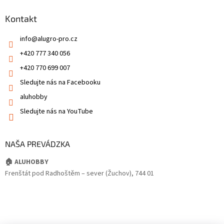
Kontakt
info
@
alugro-pro.cz
+420 777 340 056
+420 770 699 007
Sledujte nás na Facebooku
aluhobby
Sledujte nás na YouTube
NAŠA PREVÁDZKA
🏠 ALUHOBBY
Frenštát pod Radhoštěm – sever (Žuchov), 744 01