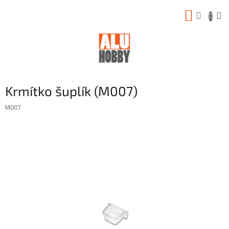
Prejsť
NÁKUP
na
obsah
KOŠÍK
Krmítko šuplík (M007)
M007