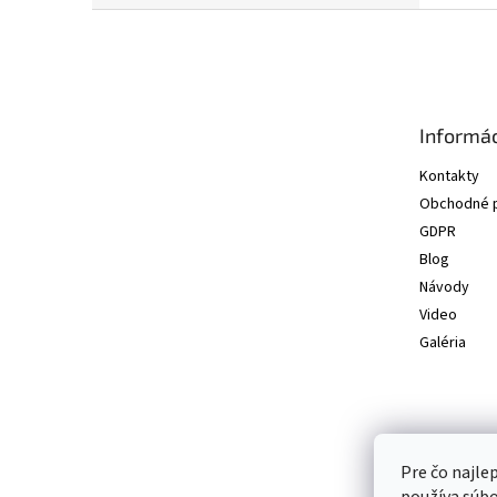
Z
á
p
ä
t
Informác
i
e
Kontakty
Obchodné 
GDPR
Blog
Návody
Video
Galéria
Pre čo najle