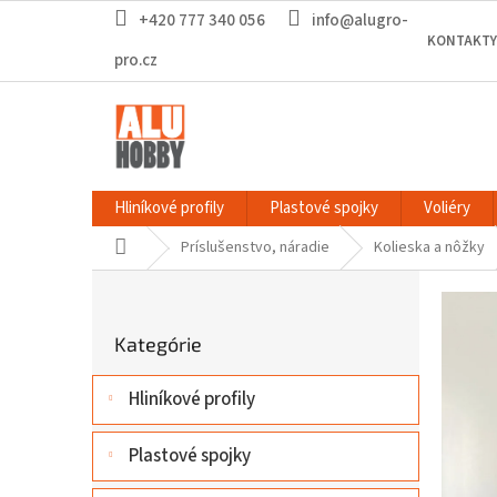
Prejsť
+420 777 340 056
info@alugro-
na
KONTAKTY
obsah
pro.cz
Hliníkové profily
Plastové spojky
Voliéry
Domov
Príslušenstvo, náradie
Kolieska a nôžky
B
o
Preskočiť
č
Kategórie
kategórie
n
ý
Hliníkové profily
p
a
n
Plastové spojky
e