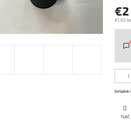
€
€1,63 b
Jedno
cena:
Detailné 
TLAČ