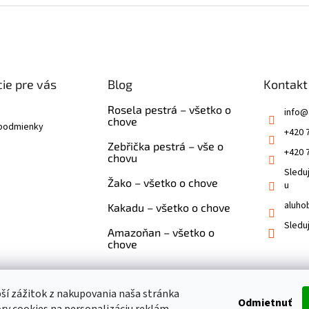
ie pre vás
Blog
Kontakt
Rosela pestrá – všetko o
info
@
chove
podmienky
+420 
Zebřička pestrá – vše o
+420 
chovu
Sledu
Žako – všetko o chove
u
aluho
Kakadu – všetko o chove
Sledu
Amazoňan – všetko o
chove
pší zážitok z nakupovania naša stránka
Odmietnuť