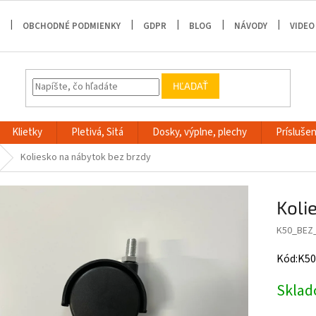
OBCHODNÉ PODMIENKY
GDPR
BLOG
NÁVODY
VIDEO
HĽADAŤ
Klietky
Pletivá, Sitá
Dosky, výplne, plechy
Príslušen
Koliesko na nábytok bez brzdy
Koli
K50_BEZ
Kód:K50
Skla