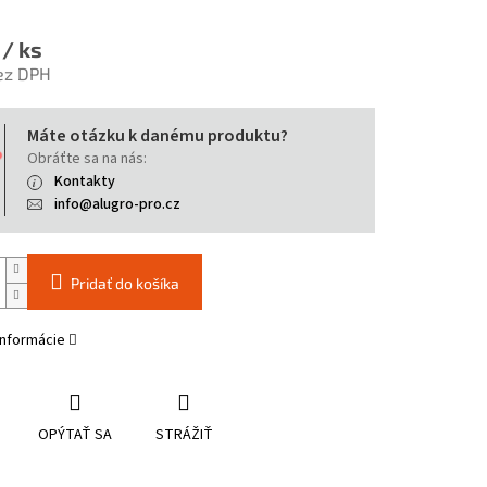
2
/ ks
ez DPH
tková
Máte otázku k danému produktu?
Obráťte sa na nás:
Kontakty
info@alugro-pro.cz
Pridať do košíka
informácie
OPÝTAŤ SA
STRÁŽIŤ