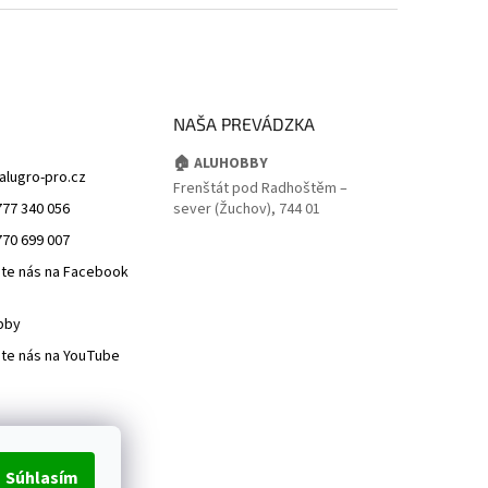
NAŠA PREVÁDZKA
🏠 ALUHOBBY
alugro-pro.cz
Frenštát pod Radhoštěm –
777 340 056
sever (Žuchov), 744 01
770 699 007
jte nás na Facebook
bby
jte nás na YouTube
Súhlasím