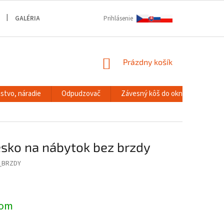
GALÉRIA
Prihlásenie
NÁKUPNÝ
Prázdny košík
KOŠÍK
stvo, náradie
Odpudzovač
Závesný kôš do okna
RACK
esko na nábytok bez brzdy
_BRZDY
dom