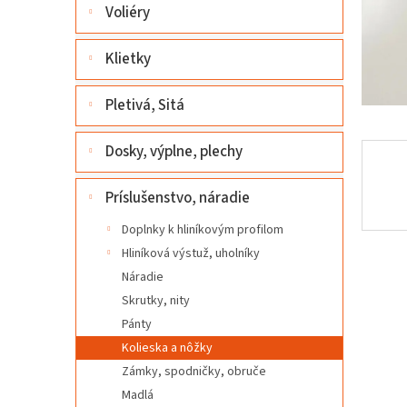
l
Voliéry
Klietky
Pletivá, Sitá
Dosky, výplne, plechy
Príslušenstvo, náradie
Doplnky k hliníkovým profilom
Hliníková výstuž, uholníky
Náradie
Skrutky, nity
Pánty
Kolieska a nôžky
Zámky, spodničky, obruče
Madlá