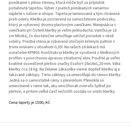
ponúkame s plnou stenou, ktorá môže byť za príplatok
potiahnutá tapetou. Výber z piatich ponúkaných variantov
nájdete v našom e-shope. Tapeta je laminovaná a tým chránená
proti oderu. Klietka je postavená na samostatnom podvozku,
ktorý je vybavený dvoma plastovými vaničkami. Manipulácia s
vaničkami pri čistení klietky je veľmi jednoduchá. Vanička je 18
cm hlboká, čo dostatočne umožňuje udržať poriadok v okolí
voliéry. Predná stena je vybavená otočným kŕmnym pultom s
tromi miskami s obsahom 0,35l. Na našich stránkach má
označenie KPM03. Konštrukcia klietky je vyrobená z hliníkových
profilov s povrchovou úpravou strieborný elox. Použité je veľmi
kvalitné osvedčené pletivo značky Esafort 16x16x1,20 mm. Váha
klietky cca 18 kg. Na želanie zákazníka vieme doplniť klietku aj o
takzvané záklopy. Tieto záklopy sa umiestňujú do rámov klietky.
Jedná sa o samostatné rámy s plexisklom. Plexisklá sú
umiestnené v ráme tak, aby umožňovali zvieraťu šplhať po
pletive, a pritom veľká časť nečistôt zostala vo vnútri klietky.
Cena tapety je 1500,-Kč.
Z