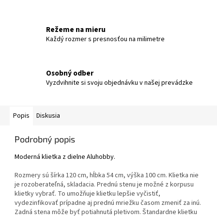
Režeme na mieru
Každý rozmer s presnosťou na milimetre
Osobný odber
Vyzdvihnite si svoju objednávku v našej prevádzke
Popis
Diskusia
Podrobný popis
Moderná klietka z dielne Aluhobby.
Rozmery sú šírka 120 cm, hĺbka 54 cm, výška 100 cm. Klietka nie
je rozoberateľná, skladacia. Prednú stenu je možné z korpusu
klietky vybrať. To umožňuje klietku lepšie vyčistiť,
vydezinfikovať prípadne aj prednú mriežku časom zmeniť za inú.
Zadná stena môže byť potiahnutá pletivom. Štandardne klietku