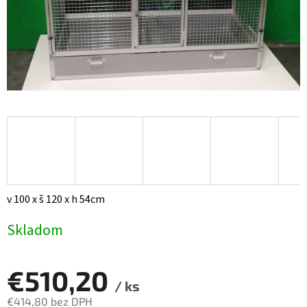
v 100 x š 120 x h 54cm
Skladom
€510,20
/ ks
€414,80 bez DPH