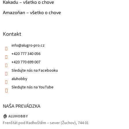
Kakadu – všetko o chove
Amazoňan – všetko o chove
Kontakt
info
@
alugro-pro.cz
+420 777 340 056
+420 770 699 007
Sledujte nás na Facebooku
aluhobby
Sledujte nás na YouTube
NAŠA PREVÁDZKA
🏠 ALUHOBBY
Frenštát pod Radhoštěm – sever (Žuchov), 744 01