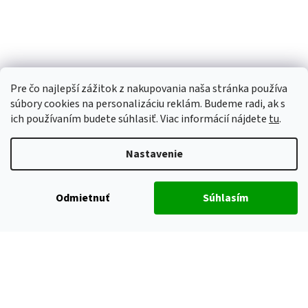
Pre čo najlepší zážitok z nakupovania naša stránka používa
súbory cookies na personalizáciu reklám. Budeme radi, ak s
ich používaním budete súhlasiť. Viac informácií nájdete
tu
.
Nastavenie
Odmietnuť
Súhlasím
Vytvoril Shoptet
Copyright 2026
ALUHOBBY
. Všetky práva vyhradené.
Upraviť
nastavenie cookies