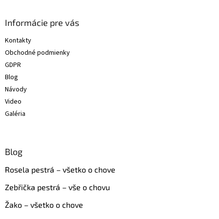
á
p
ä
Informácie pre vás
t
Kontakty
i
Obchodné podmienky
e
GDPR
Blog
Návody
Video
Galéria
Blog
Rosela pestrá – všetko o chove
Zebřička pestrá – vše o chovu
Žako – všetko o chove