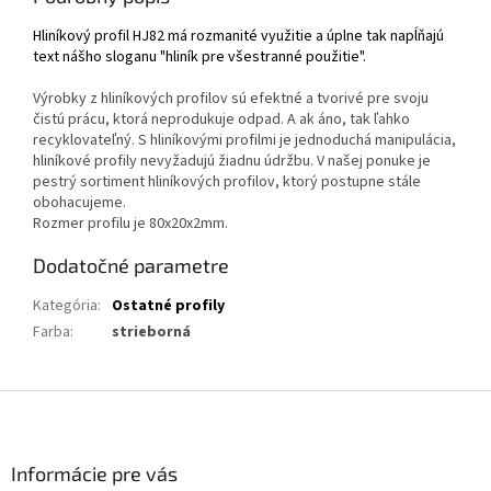
Hliníkový profil HJ82 má rozmanité využitie a úplne tak napĺňajú
text nášho sloganu "hliník pre všestranné použitie".
Výrobky z hliníkových profilov sú efektné a tvorivé pre svoju
čistú prácu, ktorá neprodukuje odpad. A ak áno, tak ľahko
recyklovateľný. S hliníkovými profilmi je jednoduchá manipulácia,
hliníkové profily nevyžadujú žiadnu údržbu. V našej ponuke je
pestrý sortiment hliníkových profilov, ktorý postupne stále
obohacujeme.
Rozmer profilu je 80x20x2mm.
Dodatočné parametre
Kategória
:
Ostatné profily
Farba
:
strieborná
Z
á
p
ä
Informácie pre vás