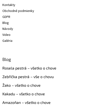
t
Kontakty
i
Obchodné podmienky
e
GDPR
Blog
Návody
Video
Galéria
Blog
Rosela pestrá – všetko o chove
Zebřička pestrá – vše o chovu
Žako – všetko o chove
Kakadu – všetko o chove
Amazoňan – všetko o chove