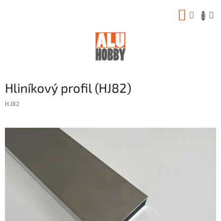
Prejsť
NÁKUP
na
obsah
KOŠÍK
Hliníkový profil (HJ82)
HJ82