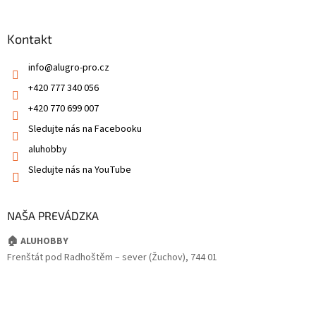
Kontakt
info
@
alugro-pro.cz
+420 777 340 056
+420 770 699 007
Sledujte nás na Facebooku
aluhobby
Sledujte nás na YouTube
NAŠA PREVÁDZKA
🏠 ALUHOBBY
Frenštát pod Radhoštěm – sever (Žuchov), 744 01