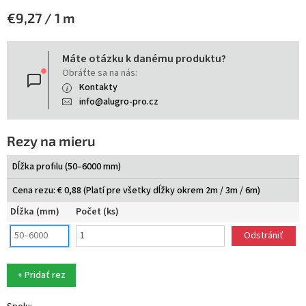
Jednotková
€9,27 / 1 m
cena:
Máte otázku k danému produktu?
Obráťte sa na nás:
Kontakty
info@alugro-pro.cz
Rezy na mieru
Dĺžka profilu (50–6000 mm)
Cena rezu: € 0,88 (Platí pre všetky dĺžky okrem 2m / 3m / 6m)
Dĺžka (mm)
Počet (ks)
Odstrániť
+ Pridať rez