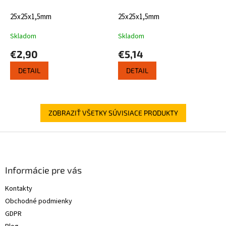
25x25x1,5mm
25x25x1,5mm
Skladom
Skladom
€2,90
€5,14
DETAIL
DETAIL
ZOBRAZIŤ VŠETKY SÚVISIACE PRODUKTY
Z
á
p
ä
Informácie pre vás
t
Kontakty
i
Obchodné podmienky
e
GDPR