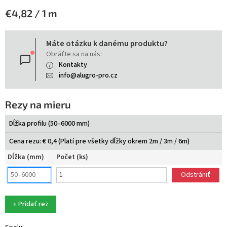
Jednotková
€4,82 / 1 m
cena:
Máte otázku k danému produktu?
Obráťte sa na nás:
Kontakty
info@alugro-pro.cz
Rezy na mieru
Dĺžka profilu (50–6000 mm)
Cena rezu: € 0,4 (Platí pre všetky dĺžky okrem 2m / 3m / 6m)
Dĺžka (mm)
Počet (ks)
Odstrániť
+ Pridať rez