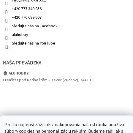
info
@
alugro-pro.cz
+420 777 340 056
+420 770 699 007
Sledujte nás na Facebooku
aluhobby
Sledujte nás na YouTube
NAŠA PREVÁDZKA
🏠 ALUHOBBY
Frenštát pod Radhoštěm – sever (Žuchov), 744 01
Pre čo najlepší zážitok z nakupovania naša stránka používa
súbory cookies na personalizáciu reklám. Budeme radi, ak s