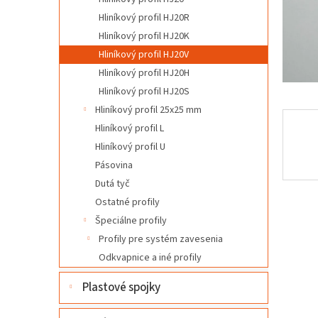
l
Hliníkový profil HJ20R
Hliníkový profil HJ20K
Hliníkový profil HJ20V
Hliníkový profil HJ20H
Hliníkový profil HJ20S
Hliníkový profil 25x25 mm
Hliníkový profil L
Hliníkový profil U
Pásovina
Dutá tyč
Ostatné profily
Špeciálne profily
Profily pre systém zavesenia
Odkvapnice a iné profily
Plastové spojky