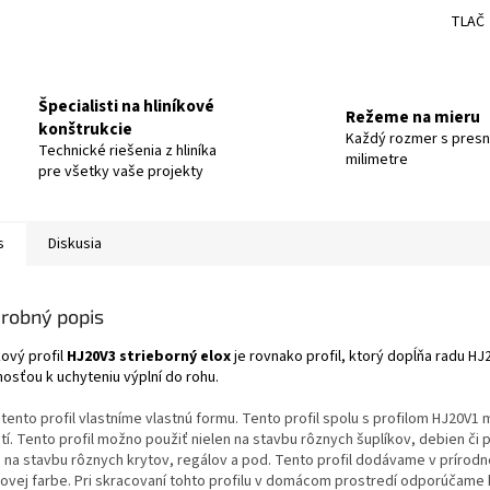
TLAČ
Špecialisti na hliníkové
Režeme na mieru
konštrukcie
Každý rozmer s pres
Technické riešenia z hliníka
milimetre
pre všetky vaše projekty
s
Diskusia
robný popis
kový profil
HJ20V3 strieborný elox
je rovnako profil, ktorý dopĺňa radu HJ
osťou k uchyteniu výplní do rohu.
 tento profil vlastníme vlastnú formu. Tento profil spolu s profilom HJ20V
tí. Tento profil možno použiť nielen na stavbu rôznych šuplíkov, debien či 
aj na stavbu rôznych krytov, regálov a pod. Tento profil dodávame v prírodn
íkovej farbe. Pri skracovaní tohto profilu v domácom prostredí odporúčame 