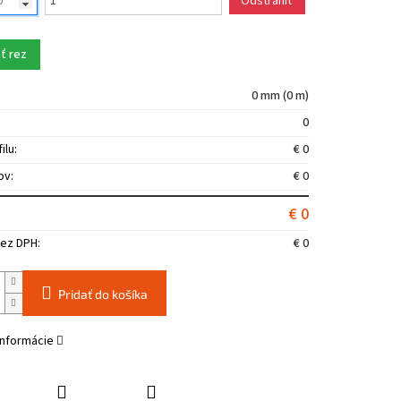
Odstrániť
ť rez
0 mm (0 m)
0
ilu:
€ 0
ov:
€ 0
€ 0
ez DPH:
€ 0
Pridať do košíka
informácie