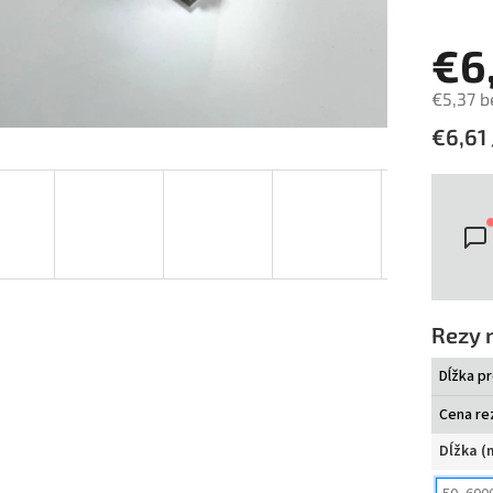
€6
€5,37 
Jedno
€6,61 
cena:
Rezy 
Dĺžka pr
Cena rez
Dĺžka 