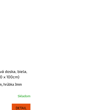
á doska, biela,
0 x 100cm)
cm, hrúbka 3mm
Skladom
DETAIL