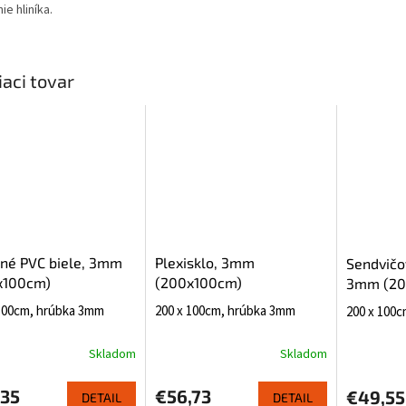
ie hliníka.
iaci tovar
né PVC biele, 3mm
Plexisklo, 3mm
Sendvičov
x100cm)
(200x100cm)
3mm (20
 100cm, hrúbka 3mm
200 x 100cm, hrúbka 3mm
200 x 100
Skladom
Skladom
,35
€56,73
€49,55
DETAIL
DETAIL