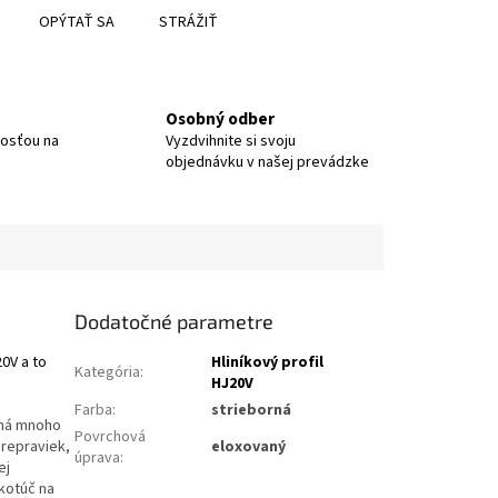
OPÝTAŤ SA
STRÁŽIŤ
Osobný odber
nosťou na
Vyzdvihnite si svoju
objednávku v našej prevádzke
Dodatočné parametre
20V a to
Hliníkový profil
Kategória
:
HJ20V
Farba
:
strieborná
1 má mnoho
Povrchová
prepraviek,
eloxovaný
úprava
:
ej
kotúč na