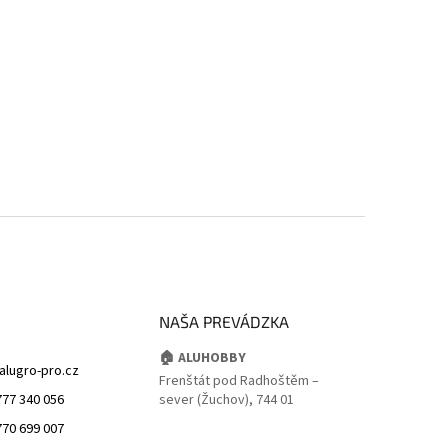
NAŠA PREVÁDZKA
🏠 ALUHOBBY
alugro-pro.cz
Frenštát pod Radhoštěm –
777 340 056
sever (Žuchov), 744 01
770 699 007