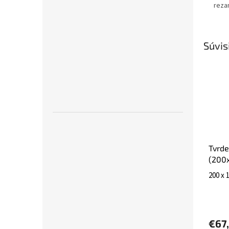
rezan
Súvis
Tvrde
(200
200 x
€67