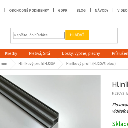
OBCHODNÉ PODMIENKY
GDPR
BLOG
NÁVODY
VIDEO
HĽADAŤ
Klietky
Pletivá, Sitá
Dosky, výplne, plechy
Príslušen
,5 mm
Hliníkový profil HJ20V
Hliníkový profil (HJ20V3 elox.)
Hliní
HJ20V3_
Eloxovan
viditeľn
Skla