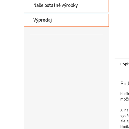
Naše ostatné výrobky
Výpredaj
Popi
Pod
Hliní
možn
Aj na
využi
ale 
hlin