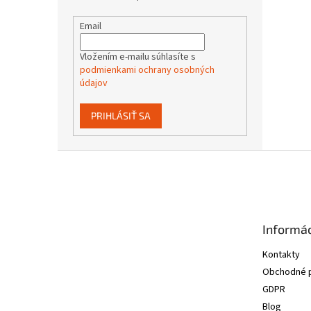
Email
Vložením e-mailu súhlasíte s
podmienkami ochrany osobných
údajov
PRIHLÁSIŤ SA
Z
á
p
ä
t
Informác
i
e
Kontakty
Obchodné 
GDPR
Blog