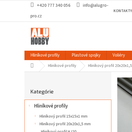
Prejsť
+420 777 340 056
info@alugro-
na
KONTAKTY
obsah
pro.cz
Hliníkové profily
Plastové spojky
Voliéry
Domov
Hliníkové profily
Hliníkový profil 20x20x1
B
o
Preskočiť
č
Kategórie
kategórie
n
ý
Hliníkové profily
p
a
Hliníkový profil 15x15x1 mm
n
Hliníkový profil 20x20x1,5 mm
e
Hliníkový profil HJ20