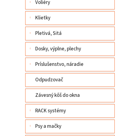
Voliéry
Klietky
Pletivá, Sitá
Dosky, výplne, plechy
Príslušenstvo, náradie
Odpudzovač
Závesný kôš do okna
RACK systémy
Psy a mačky