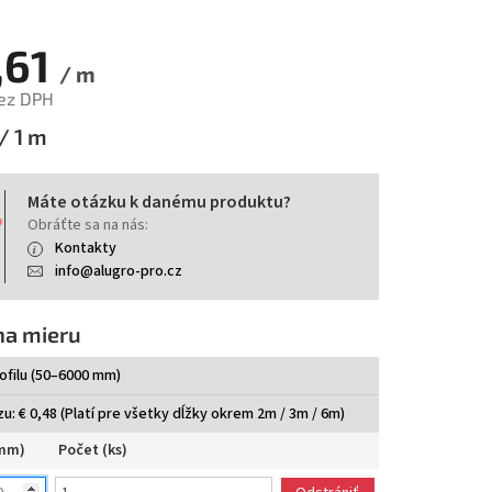
,61
/ m
bez DPH
tková
/ 1 m
Máte otázku k danému produktu?
Obráťte sa na nás:
Kontakty
info@alugro-pro.cz
na mieru
ofilu (50–6000 mm)
u: € 0,48 (Platí pre všetky dĺžky okrem 2m / 3m / 6m)
(mm)
Počet (ks)