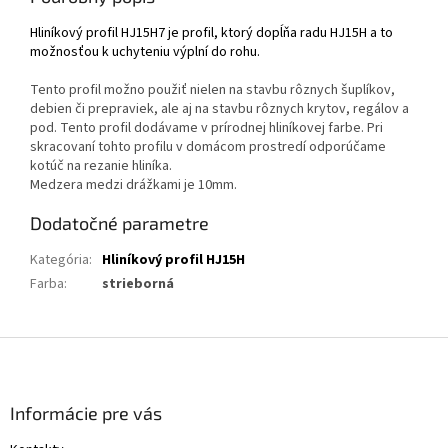
Hliníkový profil HJ15H7 je profil, ktorý dopĺňa radu HJ15H a to
možnosťou k uchyteniu výplní do rohu.
Tento profil možno použiť nielen na stavbu rôznych šuplíkov,
debien či prepraviek, ale aj na stavbu rôznych krytov, regálov a
pod. Tento profil dodávame v prírodnej hliníkovej farbe. Pri
skracovaní tohto profilu v domácom prostredí odporúčame
kotúč na rezanie hliníka.
Medzera medzi drážkami je 10mm.
Dodatočné parametre
Kategória
:
Hliníkový profil HJ15H
Farba
:
strieborná
Z
á
p
ä
Informácie pre vás
t