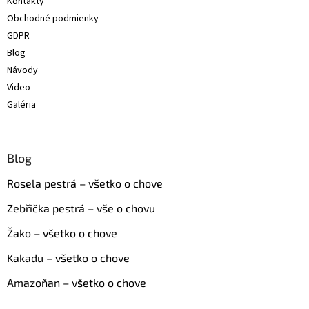
Kontakty
i
Obchodné podmienky
e
GDPR
Blog
Návody
Video
Galéria
Blog
Rosela pestrá – všetko o chove
Zebřička pestrá – vše o chovu
Žako – všetko o chove
Kakadu – všetko o chove
Amazoňan – všetko o chove