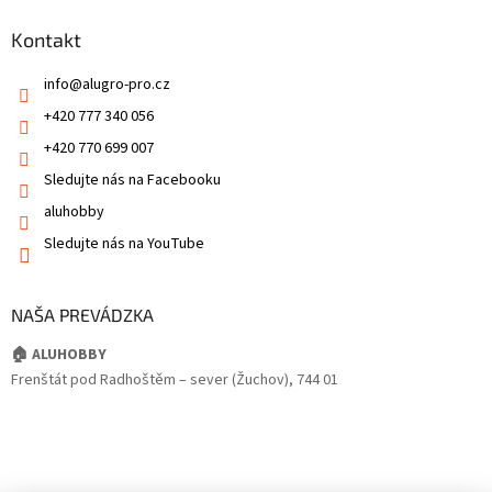
Kontakt
info
@
alugro-pro.cz
+420 777 340 056
+420 770 699 007
Sledujte nás na Facebooku
aluhobby
Sledujte nás na YouTube
NAŠA PREVÁDZKA
🏠 ALUHOBBY
Frenštát pod Radhoštěm – sever (Žuchov), 744 01