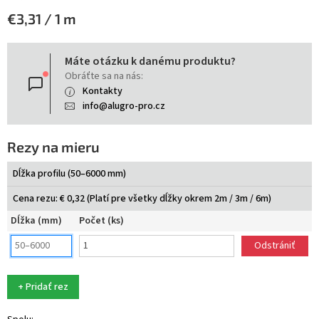
Jednotková
€3,31 / 1 m
cena:
Máte otázku k danému produktu?
Obráťte sa na nás:
Kontakty
info@alugro-pro.cz
Rezy na mieru
Dĺžka profilu (50–6000 mm)
Cena rezu: € 0,32 (Platí pre všetky dĺžky okrem 2m / 3m / 6m)
Dĺžka (mm)
Počet (ks)
Odstrániť
+ Pridať rez