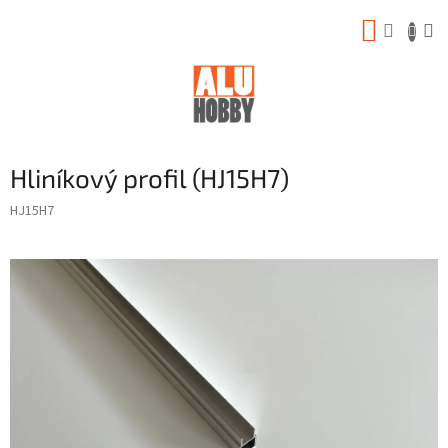
Prejsť
NÁKUP
na
obsah
KOŠÍK
Hliníkový profil (HJ15H7)
HJ15H7