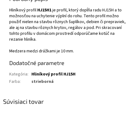
Hliníkový profil
HJ15H1
je profil, ktorý dopĺňa radu HJ15H a to
možnosťou na uchytenie výplní do rohu. Tento profil možno
použiť nielen na stavbu rôznych šuplíkov, debien či prepraviek,
ale aj na stavbu rôznych krytov, regálov a pod. Pri skracovaní
tohto profilu v domácom prostredí odporúčame kotúč na
rezanie hliníka.
Medzera medzi drážkami je 10 mm.
Dodatočné parametre
Kategória
:
Hliníkový profil HJ15H
Farba
:
strieborná
Súvisiaci tovar