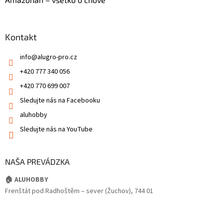
Kontakt
info
@
alugro-pro.cz
+420 777 340 056
+420 770 699 007
Sledujte nás na Facebooku
aluhobby
Sledujte nás na YouTube
NAŠA PREVÁDZKA
🏠 ALUHOBBY
Frenštát pod Radhoštěm – sever (Žuchov), 744 01