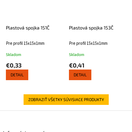
Plastová spojka 151Č
Plastová spojka 153Č
Pre profil 15x15x1mm
Pre profil 15x15x1mm
Skladom
Skladom
€0,33
€0,41
DETAIL
DETAIL
ZOBRAZIŤ VŠETKY SÚVISIACE PRODUKTY
Z
á
p