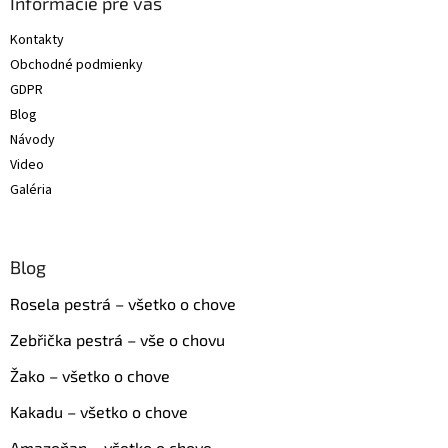
ä
Informácie pre vás
t
Kontakty
i
Obchodné podmienky
e
GDPR
Blog
Návody
Video
Galéria
Blog
Rosela pestrá – všetko o chove
Zebřička pestrá – vše o chovu
Žako – všetko o chove
Kakadu – všetko o chove
Amazoňan – všetko o chove