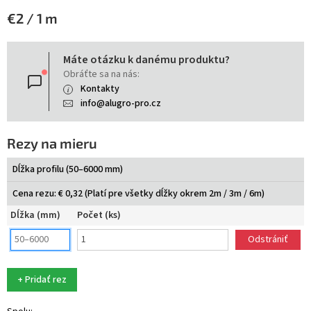
Jednotková
€2 / 1 m
cena:
Máte otázku k danému produktu?
Obráťte sa na nás:
Kontakty
info@alugro-pro.cz
Rezy na mieru
Dĺžka profilu (50–6000 mm)
Cena rezu: € 0,32 (Platí pre všetky dĺžky okrem 2m / 3m / 6m)
Dĺžka (mm)
Počet (ks)
Odstrániť
+ Pridať rez