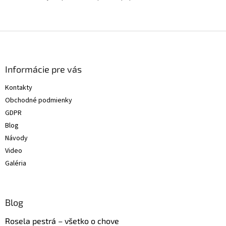
Z
á
p
ä
Informácie pre vás
t
Kontakty
i
Obchodné podmienky
e
GDPR
Blog
Návody
Video
Galéria
Blog
Rosela pestrá – všetko o chove