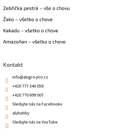
Zebřička pestrá – vše o chovu
Žako – všetko o chove
Kakadu – všetko o chove
Amazoňan – všetko o chove
Kontakt
info
@
alugro-pro.cz
+420 777 340 056
+420 770 699 007
Sledujte nás na Facebooku
aluhobby
Sledujte nás na YouTube