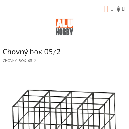
Prejsť
NÁKUP
na
obsah
KOŠÍK
Chovný box 05/2
CHOVNY_BOX_05_2