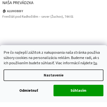
NAŠA PREVÁDZKA
🏠 ALUHOBBY
Frenštát pod Radhoštěm – sever (Žuchov), 744 01
Pre čo najlepší zážitok z nakupovania naša stránka používa
súbory cookies na personalizáciu reklám. Budeme radi, ak s
ich používaním budete súhlasiť. Viac informácií nájdete
tu
.
Nastavenie
Odmietnuť
Súhlasím
Vytvoril Shoptet