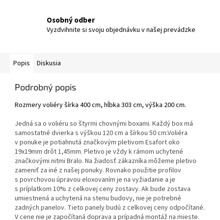
Osobný odber
Vyzdvihnite si svoju objednávku v našej prevádzke
Popis
Diskusia
Podrobný popis
Rozmery voliéry šírka 400 cm, hĺbka 303 cm, výška 200 cm.
Jedná sa o voliéru so štyrmi chovnými boxami. Každý box má
samostatné dvierka s výškou 120 cm a šírkou 50 cm.Voliéra
v ponuke je potiahnutá značkovým pletivom Esafort oko
19x19mm drôt 1,45mm. Pletivo je vždy k rámom uchytené
značkovými nitmi Bralo. Na žiadosť zákazníka môžeme pletivo
zameniť za iné z našej ponuky. Rovnako použitie profilov
s povrchovou úpravou eloxovaním je na vyžiadanie a je
s príplatkom 10% z celkovej ceny zostavy. Ak bude zostava
umiestnená a uchytená na stenu budovy, nie je potrebné
zadných panelov. Tieto panely budú z celkovej ceny odpočítané.
V cene nie je započítaná doprava a prípadná montáž na mieste.