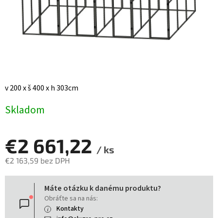
v 200 x š 400 x h 303cm
Skladom
€2 661,22
/ ks
€2 163,59 bez DPH
Jednotková
Máte otázku k danému produktu?
cena:
Obráťte sa na nás:
Kontakty