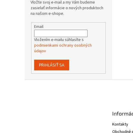
Vložte svoj e-mail a my Vám budeme
zasielať informácie o nových produktoch
na našom e-shope.
Email
Vložením e-mailu súhlasíte s
podmienkami ochrany osobných
údajov
PRIHLÁSIŤ SA
Z
á
p
ä
t
Informác
i
e
Kontakty
Obchodné 