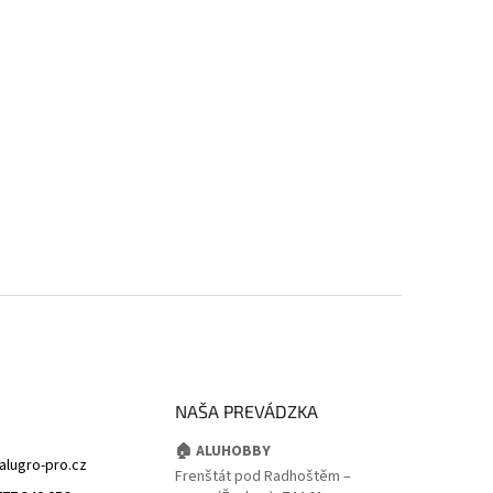
NAŠA PREVÁDZKA
🏠 ALUHOBBY
alugro-pro.cz
Frenštát pod Radhoštěm –