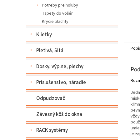
Potreby pre holuby
Tapety do voliér
Krycie plachty
Klietky
Popi
Pletivá, Sitá
Dosky, výplne, plechy
Pod
Rozm
Príslušenstvo, náradie
Jedn
Odpudzovač
misk
kŕmn
pevn
Závesný kôš do okna
vždy
použ
umie
RACK systémy
je z