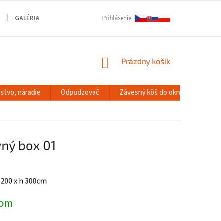
GALÉRIA
Prihlásenie
NÁKUPNÝ
Prázdny košík
KOŠÍK
stvo, náradie
Odpudzovač
Závesný kôš do okna
RACK
ný box 01
š 200 x h 300cm
dom