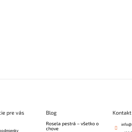
ie pre vás
Blog
Kontakt
Rosela pestrá – všetko o
info
@
chove
podmienky