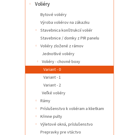
l
Voliéry
Bytové voliéry
Výroba voliérov na zákazku
Stavebnica konštrukcií voliér
Stavebnice / domky z PIR panelu
Voliéry zložené z rámov
Jednotlivé voliéry
Voliéry - chovné boxy
Variant - 0
Variant - 1
Variant - 2
Veľké voliéry
Rámy
Príslušenstvo k voliéram a klietkam
Kŕmne pulty
Výletové okná, príslušenstvo
Prepravky pre vtáctvo