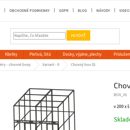
OBCHODNÉ PODMIENKY
GDPR
BLOG
NÁVODY
VIDEO
HĽADAŤ
Klietky
Pletivá, Sitá
Dosky, výplne, plechy
Príslušen
iéry - chovné boxy
Variant - 0
Chovný box 01
Chov
BOX_01
v 200 x 
Skla