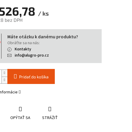
 526,78
/ ks
28 bez DPH
tková
Máte otázku k danému produktu?
Obráťte sa na nás:
Kontakty
info@alugro-pro.cz
Pridať do košíka
informácie
OPÝTAŤ SA
STRÁŽIŤ