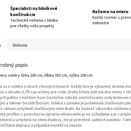
Špecialisti na hliníkové
Režeme na mieru
konštrukcie
Každý rozmer s pres
Technické riešenia z hliníka
milimetre
pre všetky vaše projekty
s
Diskusia
robný popis
ery voliéry šírka 200 cm, hĺbka 303 cm, výška 200 cm.
á sa o voliéru o dvoch chovných boxoch. Každý box je vybavený dvoma otoč
ou o obsahu 0,75l a je určený pre vodu. Druhý kŕmny pult má dve misky s ob
ych pultov v každom boxe čiastočne zabráni znečisťovaniu vody krmivom. Kr
ým a takmer bezúdržbovým. Voliéra v ponuke je potiahnutá značkovým ple
 k rámom uchytené značkovými nitmi Bralo. Na žiadosť zákazníka môžeme p
itie profilov s povrchovou úpravou eloxovaním je na vyžiadanie a je s príp
stnená a uchytená na stenu budovy, nie je potrebné zadných panelov. Tieto
apočítaná doprava a prípadná montáž na mieste.