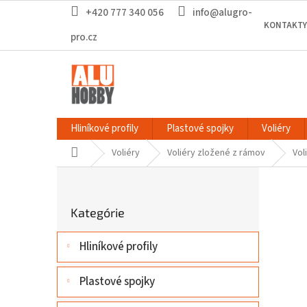
Prejsť
+420 777 340 056
info@alugro-
na
KONTAKTY
obsah
pro.cz
Hliníkové profily
Plastové spojky
Voliéry
Domov
Voliéry
Voliéry zložené z rámov
Vol
B
o
Preskočiť
č
Kategórie
kategórie
n
ý
Hliníkové profily
p
a
n
Plastové spojky
e