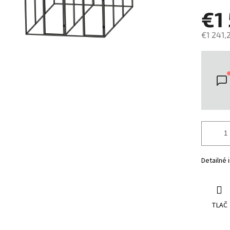
€1
€1 241,
Jedno
cena:
Detailné 
TLAČ