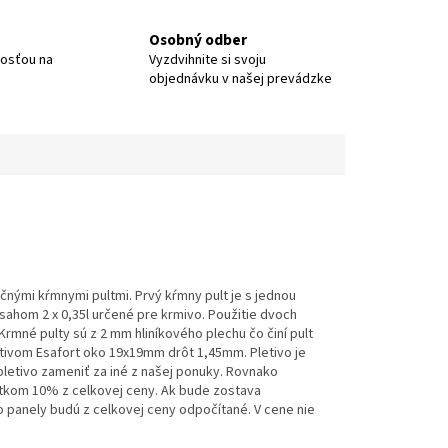
Osobný odber
nosťou na
Vyzdvihnite si svoju
objednávku v našej prevádzke
nými kŕmnymi pultmi. Prvý kŕmny pult je s jednou
sahom 2 x 0,35l určené pre krmivo. Použitie dvoch
mné pulty sú z 2 mm hliníkového plechu čo činí pult
tivom Esafort oko 19x19mm drôt 1,45mm. Pletivo je
letivo zameniť za iné z našej ponuky. Rovnako
latkom 10% z celkovej ceny. Ak bude zostava
 panely budú z celkovej ceny odpočítané. V cene nie