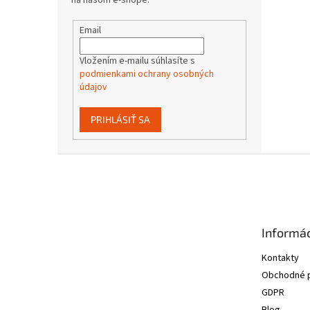
na našom e-shope.
Email
Vložením e-mailu súhlasíte s
podmienkami ochrany osobných
údajov
PRIHLÁSIŤ SA
Z
á
p
ä
t
Informác
i
e
Kontakty
Obchodné 
GDPR