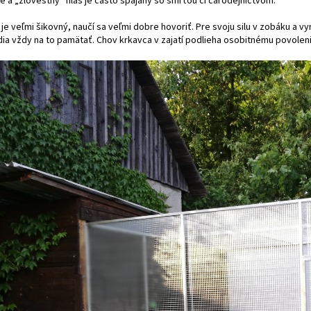
e a „zlovestný“ hlas je často spájaný so smrťou či čarodejníctvom.
je veľmi šikovný, naučí sa veľmi dobre hovoriť. Pre svoju silu v zobáku a 
ia vždy na to pamätať. Chov krkavca v zajatí podlieha osobitnému povoleni