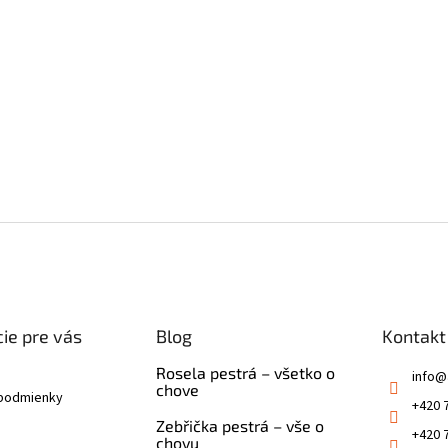
ie pre vás
Blog
Kontakt
Rosela pestrá – všetko o
info
@
chove
podmienky
+420 
Zebřička pestrá – vše o
+420 
chovu