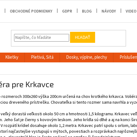
OBCHODNÉ PODMIENKY
GDPR
BLOG
NÁVODY
VIDEO
HĽADAŤ
Klietky
Pletivá, Sitá
Dosky, výplne, plechy
Príslušen
éra pre Krkavce
 o rozmeroch 300x260 výška 200cm určená na chov krotkého krkavca. Voliér
iou dreveného prístrešku. Chovateľka si tento rozmer sama navrhla a vyze
veľký dorastá veľkosti okolo 50 cm a hmotnosti 1,5 kilogramu. Krkavec ve
 Jeho šat je čierny s kovovým leskom. Jeho krídla sú dlhé a aj na konci ši
V rozpätí krídiel dosahuje okolo 1,2 metra. Krkavec patrí spolu s orlom, l
ktorí najčastejšie vystupujú v mýtoch, povestiach a rozprávkach najrôznejší