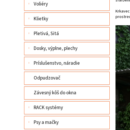
sfarbeni
l
Voliéry
Krkavec 
prostred
Klietky
Pletivá, Sitá
Dosky, výplne, plechy
Príslušenstvo, náradie
Odpudzovač
Závesný kôš do okna
RACK systémy
Psy a mačky