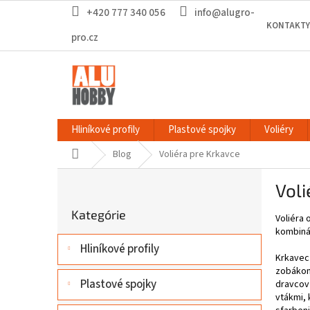
Prejsť
+420 777 340 056
info@alugro-
na
KONTAKTY
obsah
pro.cz
Hliníkové profily
Plastové spojky
Voliéry
Domov
Blog
Voliéra pre Krkavce
B
Voli
o
Preskočiť
č
Kategórie
kategórie
Voliéra
n
kombinác
ý
Hliníkové profily
p
Krkavec 
a
zobákom.
n
Plastové spojky
dravcov 
e
vtákmi, 