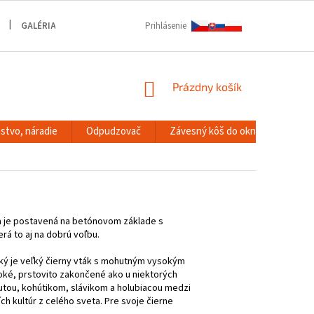
GALÉRIA
Prihlásenie
NÁKUPNÝ
Prázdny košík
KOŠÍK
stvo, náradie
Odpudzovač
Závesný kôš do okna
RACK
a je postavená na betónovom základe s
rá to aj na dobrú voľbu.
ľký je veľký čierny vták s mohutným vysokým
roké, prstovito zakončené ako u niektorých
abutou, kohútikom, slávikom a holubiacou medzi
ch kultúr z celého sveta. Pre svoje čierne