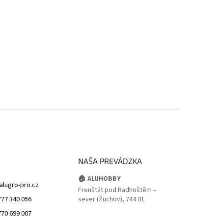
NAŠA PREVÁDZKA
🏠 ALUHOBBY
alugro-pro.cz
Frenštát pod Radhoštěm –
777 340 056
sever (Žuchov), 744 01
770 699 007