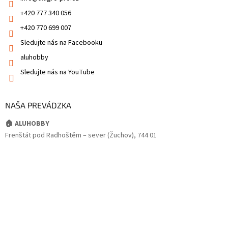
+420 777 340 056
+420 770 699 007
Sledujte nás na Facebooku
aluhobby
Sledujte nás na YouTube
NAŠA PREVÁDZKA
🏠 ALUHOBBY
Frenštát pod Radhoštěm – sever (Žuchov), 744 01