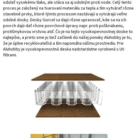
odolať vysokému tlaku, ale stáva sa aj odolným proti vode. Celý tento
proces je založený na tvarovaní materiálu za tepla a tím vytvárať rôzne
stavebné prvky, ktoré týmto procesom nastávajú a vytvárajú veľmi
odolné dosky. Desky Gorcel sa dajú rôzne upravovať, kde sa na ich
povrch dajú dať rôzne povrchové úpravy napr. proti poškriabaniu,
protišmykovou vrstvou atď. Čo je na tejto vysokopevnostnej doske to
najlepšie, a preto sme ju tiež začlenili do našej ponuky Aluhobby je to,
že je úplne recyklovateľná a tím napomáha nášmu prostrediu. Pre
Aluhobby je vysokopevnostná deska nadstardatne vyrobená s UV
filtrami.