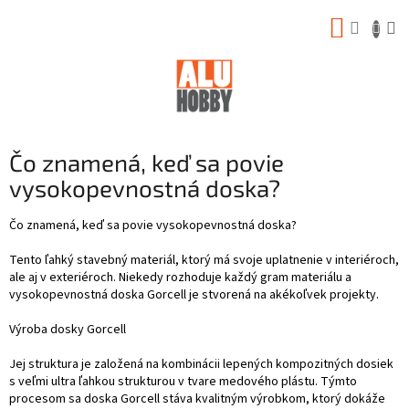
Prejsť
NÁKUP
na
obsah
KOŠÍK
Čo znamená, keď sa povie
vysokopevnostná doska?
Čo znamená, keď sa povie vysokopevnostná doska?
Tento ľahký stavebný materiál, ktorý má svoje uplatnenie v interiéroch,
ale aj v exteriéroch. Niekedy rozhoduje každý gram materiálu a
vysokopevnostná doska Gorcell je stvorená na akékoľvek projekty.
Výroba dosky Gorcell
Jej struktura je založená na kombinácii lepených kompozitných dosiek
s veľmi ultra ľahkou strukturou v tvare medového plástu. Týmto
procesom sa doska Gorcell stáva kvalitným výrobkom, ktorý dokáže