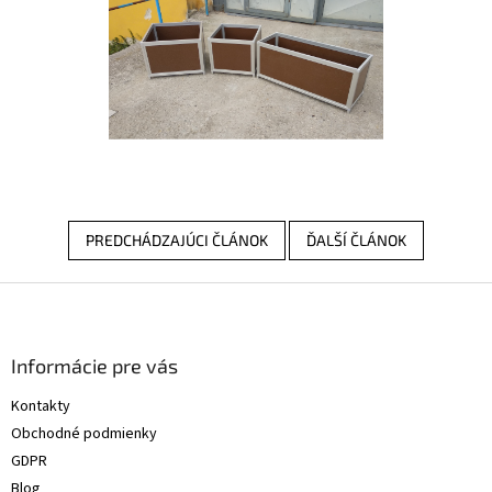
PREDCHÁDZAJÚCI ČLÁNOK
ĎALŠÍ ČLÁNOK
Z
á
p
ä
Informácie pre vás
t
Kontakty
i
Obchodné podmienky
e
GDPR
Blog