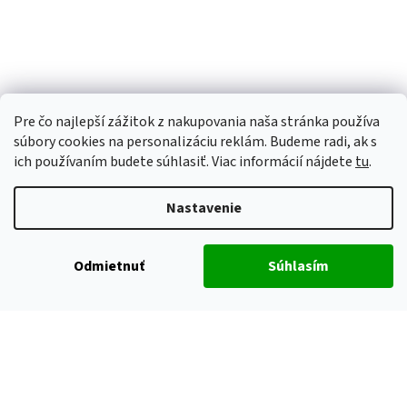
Pre čo najlepší zážitok z nakupovania naša stránka používa
súbory cookies na personalizáciu reklám. Budeme radi, ak s
ich používaním budete súhlasiť. Viac informácií nájdete
tu
.
Nastavenie
Odmietnuť
Súhlasím
Vytvoril Shoptet
Copyright 2026
ALUHOBBY
. Všetky práva vyhradené.
Upraviť
nastavenie cookies