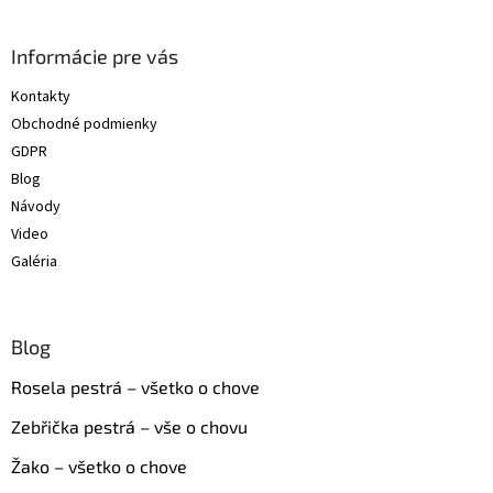
á
p
ä
Informácie pre vás
t
Kontakty
i
Obchodné podmienky
e
GDPR
Blog
Návody
Video
Galéria
Blog
Rosela pestrá – všetko o chove
Zebřička pestrá – vše o chovu
Žako – všetko o chove