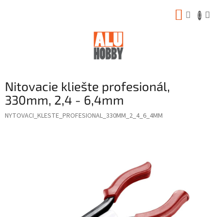
Prejsť
NÁKUP
na
obsah
KOŠÍK
Nitovacie kliešte profesionál,
330mm, 2,4 - 6,4mm
NYTOVACI_KLESTE_PROFESIONAL_330MM_2_4_6_4MM