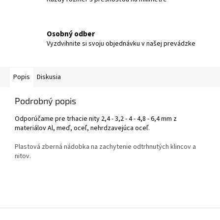
Osobný odber
Vyzdvihnite si svoju objednávku v našej prevádzke
Popis
Diskusia
Podrobný popis
Odporúčame pre trhacie nity 2,4 - 3,2 - 4 - 4,8 - 6,4 mm z
materiálov Al, meď, oceľ, nehrdzavejúca oceľ.
Plastová zberná nádobka na zachytenie odtrhnutých klincov a
nitov.
Z