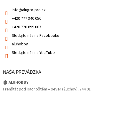
info
@
alugro-pro.cz
+420 777 340 056
+420 770 699 007
Sledujte nás na Facebooku
aluhobby
Sledujte nás na YouTube
NAŠA PREVÁDZKA
🏠 ALUHOBBY
Frenštát pod Radhoštěm – sever (Žuchov), 744 01