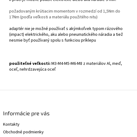
požadovaným krútiacim momentom v rozmedzí od 1,5Nm do
17Nm (podľa veľkosti a materiálu použitého nitu)
adaptér nie je možné používať s akýmkoľvek typom rázového
(impact) elektrického, aku alebo pneumatického náradia a tiež
nesmie byť používaný spolu s funkciou príklepu
použiteľné veľkosti:
M3-M4-M5-M6-M8 z materiálov Al, meď,
oceľ, nehrdzavejúca oceľ
Z
á
p
ä
Informácie pre vás
t
Kontakty
i
Obchodné podmienky
e