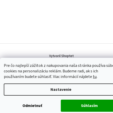
Vytvoril Shoptet
Pre čo najlepší zážitok z nakupovania naša stránka používa súb
cookies na personalizáciu reklám. Budeme radi, ak s ich
Copyright 2026
ALUHOBBY
. Všetky práva vyhradené.
Upraviť
nastavenie cookies
používaním budete súhlasiť. Viac informácií nájdete
tu
.
Nastavenie
Odmietnuť
Súhlasím