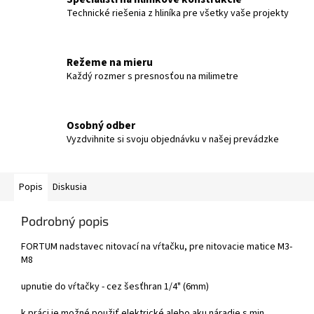
Technické riešenia z hliníka pre všetky vaše projekty
Režeme na mieru
Každý rozmer s presnosťou na milimetre
Osobný odber
Vyzdvihnite si svoju objednávku v našej prevádzke
Popis
Diskusia
Podrobný popis
FORTUM nadstavec nitovací na vŕtačku, pre nitovacie matice M3-
M8
upnutie do vŕtačky - cez šesťhran 1/4" (6mm)
k práci je možné použiť elektrické alebo aku náradie s min.