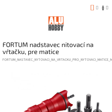
Prejsť
NÁKUP
na
obsah
KOŠÍK
FORTUM nadstavec nitovací na
vŕtačku, pre matice
FORTUM_NASTAVEC_NYTOVACI_NA_VRTACKU_PRO_NYTOVACI_MATICE_