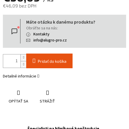
€46,09 bez DPH
Jednotková
Máte otázku k danému produktu?
cena:
Obráťte sa na nás:
Kontakty
info@alugro-pro.cz
Pridať do košíka
Detailné informácie
OPÝTAŤ SA
STRÁŽIŤ
Špecialisti na hliníkové konštrukcie